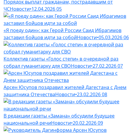
Порядок выплат гражданам, пострадавшим от
ЧС
Новости
•
12.04.2026
05
«Я поеду один»: как Герой России Саид Ибрагимов
заставил бойцов идти за собой
Новости
•
05.03.2026
06
Коллектив газеты «Голос степи» в очередной раз
собрал гуманитарку для СВО
Новости
•
27.02.2026
07
Арсен Юсупов поздравил жителей Дагестана с Днем
защитника Отечества
Новости
•
23.02.2026
08
В редакции газеты «Замана» обсудили будущее
национальной речи
Новости
•
20.02.2026
09