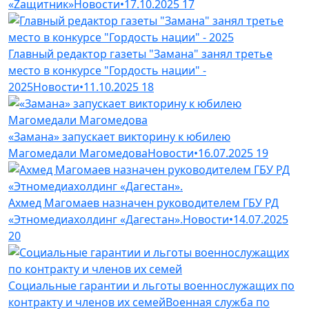
«Zащитник»
Новости
•
17.10.2025
17
Главный редактор газеты "Замана" занял третье
место в конкурсе "Гордость нации" -
2025
Новости
•
11.10.2025
18
«Замана» запускает викторину к юбилею
Магомедали Магомедова
Новости
•
16.07.2025
19
Ахмед Магомаев назначен руководителем ГБУ РД
«Этномедиахолдинг «Дагестан».
Новости
•
14.07.2025
20
Социальные гарантии и льготы военнослужащих по
контракту и членов их семей
Военная служба по