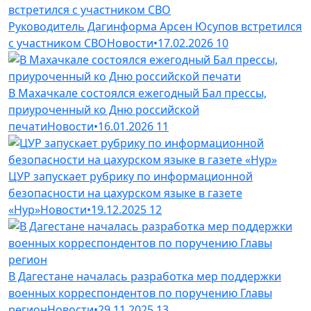
Руководитель Дагинформа Арсен Юсупов встретился
с участником СВО
Новости
•
17.02.2026
10
В Махачкале состоялся ежегодный Бал прессы,
приуроченный ко Дню российской
печати
Новости
•
16.01.2026
11
ЦУР запускает рубрику по информационной
безопасности на цахурском языке в газете
«Нур»
Новости
•
19.12.2025
12
В Дагестане началась разработка мер поддержки
военных корреспондентов по поручению Главы
регион
Новости
•
29.11.2025
13